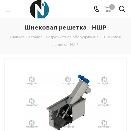
Шнековая решетка - НШР
Главная
-
Каталог
-
Водоочистное оборудование
-
Шнековая
решетка - НШР